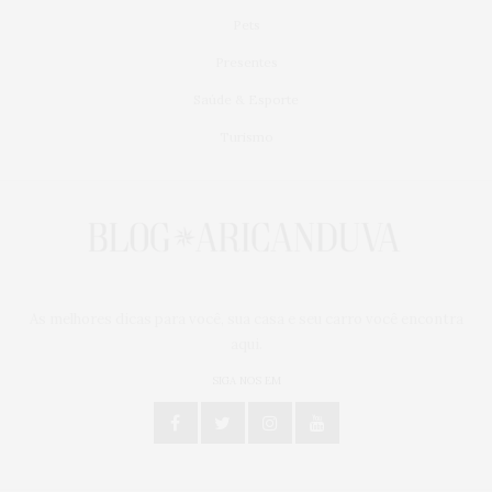
Pets
Presentes
Saúde & Esporte
Turismo
As melhores dicas para você, sua casa e seu carro você encontra
aqui.
SIGA NOS EM