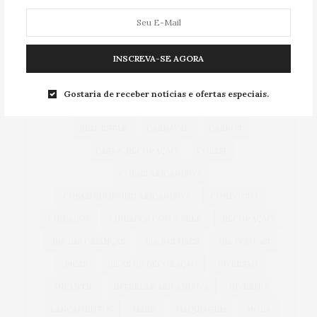
TAG CLOUD
INSCREVA-SE AGORA
ACESSÓRIOS
ALIMENTAÇÃO
ARICANDUVA
Gostaria de receber notícias e ofertas especiais.
AUTOMÓVEIS
AUTO SHOPPING ARICANDUVA
BEM-ESTAR
CARNAVAL
CARROS
CASA & DECORAÇÃO
COBASI
COBASI ARICANDUVA
COBASI SHOPPING ARICANDUVA
CONFORTO
CUIDADOS
CUIDADOS COM A PELE
DECORAÇÃO
DIA DAS CRIANÇAS
DIA DAS MÃES
DIA DOS PAIS
DICAS
DICAS DE DECORAÇÃO
DIVERSÃO
INFANTIL
INTERLAR ARICANDUVA
INVERNO
LANÇAMENTOS
MAKE
MAQUIAGEM
MODA