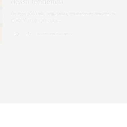
dessa tendência
Veículos seminov
Os anos 2000 são, sem dúvida, um marco na história da
por que comprar
moda. Vestido com calça,…
concessionária
mais seguro?
0 COMPARTILHAMENTOS
0
SHARES