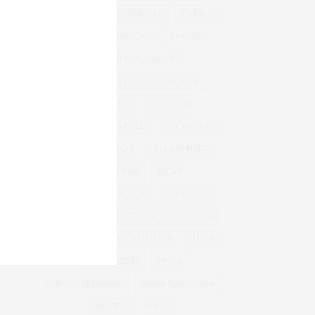
BEM-ESTAR
CARNAVAL
CARROS
CASA & DECORAÇÃO
COBASI
COBASI ARICANDUVA
COBASI SHOPPING ARICANDUVA
CONFORTO
CUIDADOS
CUIDADOS COM A PELE
DECORAÇÃO
DIA DAS CRIANÇAS
DIA DAS MÃES
DIA DOS PAIS
DICAS
DICAS DE DECORAÇÃO
DIVERSÃO
INFANTIL
INTERLAR ARICANDUVA
INVERNO
LANÇAMENTOS
MAKE
MAQUIAGEM
MODA
MODA FEMININA
MODA MASCULINA
MÓVEIS
NATAL