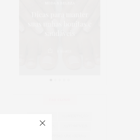
MODA & BELEZA
os:
5 dicas p
Dicas para manter
 em
da sa
suas unhas bonitas e
 é
crianças 
saudáveis
au
0
SHARES
0
TAG CLOUD
ACESSÓRIOS
ALIMENTAÇÃO
ARICANDUVA
AUTOMÓVEIS
AUTO SHOPPING ARICANDUVA