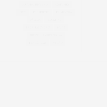
OUTONO INVERNO
PERFUMES
PETS
PRESENTES
PRIMAVERA
PÁSCOA
RECEITAS
RECEITAS FÁCEIS
SAÚDE
SHOPPING ARICANDUVA
TENDÊNCIAS
VERÃO