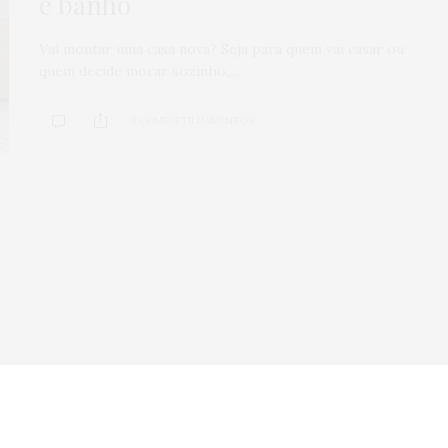
e banho
Veículos seminov
Vai montar uma casa nova? Seja para quem vai casar ou
por que comprar
quem decide morar sozinho,…
concessionária
mais seguro?
0 COMPARTILHAMENTOS
0
SHARES