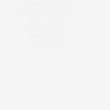
OUTONO INVERNO
PERFUMES
PETS
PRESENTES
PRIMAVERA
PÁSCOA
RECEITAS
RECEITAS FÁCEIS
SAÚDE
SHOPPING ARICANDUVA
TENDÊNCIAS
VERÃO