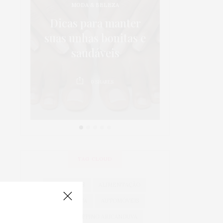
MODA & BELEZA
os:
5 dicas p
Dicas para manter
 em
da sa
suas unhas bonitas e
 é
crianças 
saudáveis
au
0
SHARES
0
TAG CLOUD
ACESSÓRIOS
ALIMENTAÇÃO
ARICANDUVA
AUTOMÓVEIS
AUTO SHOPPING ARICANDUVA