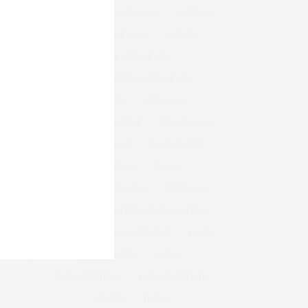
BEM-ESTAR
CARNAVAL
CARROS
CASA & DECORAÇÃO
COBASI
COBASI ARICANDUVA
COBASI SHOPPING ARICANDUVA
CONFORTO
CUIDADOS
CUIDADOS COM A PELE
DECORAÇÃO
DIA DAS CRIANÇAS
DIA DAS MÃES
DIA DOS PAIS
DICAS
DICAS DE DECORAÇÃO
DIVERSÃO
INFANTIL
INTERLAR ARICANDUVA
INVERNO
LANÇAMENTOS
MAKE
MAQUIAGEM
MODA
MODA FEMININA
MODA MASCULINA
MÓVEIS
NATAL