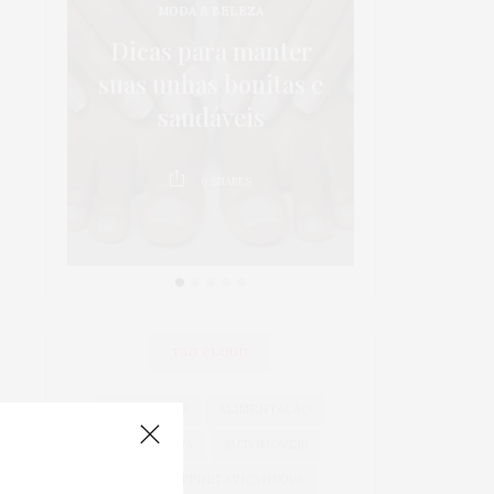
MODA & BELEZA
os:
5 dicas p
Dicas para manter
 em
da sa
suas unhas bonitas e
 é
crianças 
saudáveis
au
0
SHARES
0
TAG CLOUD
ACESSÓRIOS
ALIMENTAÇÃO
ARICANDUVA
AUTOMÓVEIS
AUTO SHOPPING ARICANDUVA