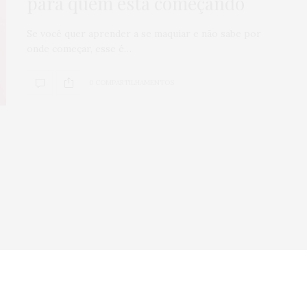
para quem está começando
Veículos seminov
Se você quer aprender a se maquiar e não sabe por
por que comprar
onde começar, esse é…
concessionária
mais seguro?
0 COMPARTILHAMENTOS
0
SHARES