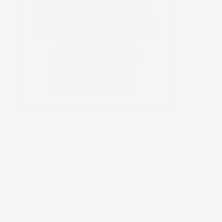
OUTONO INVERNO
PERFUMES
PETS
PRESENTES
PRIMAVERA
PÁSCOA
RECEITAS
RECEITAS FÁCEIS
SAÚDE
SHOPPING ARICANDUVA
TENDÊNCIAS
VERÃO