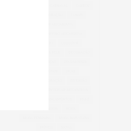
BEM-ESTAR
CARNAVAL
CARROS
CASA & DECORAÇÃO
COBASI
COBASI ARICANDUVA
COBASI SHOPPING ARICANDUVA
CONFORTO
CUIDADOS
CUIDADOS COM A PELE
DECORAÇÃO
DIA DAS CRIANÇAS
DIA DAS MÃES
DIA DOS PAIS
DICAS
DICAS DE DECORAÇÃO
DIVERSÃO
INFANTIL
INTERLAR ARICANDUVA
INVERNO
LANÇAMENTOS
MAKE
MAQUIAGEM
MODA
MODA FEMININA
MODA MASCULINA
MÓVEIS
NATAL