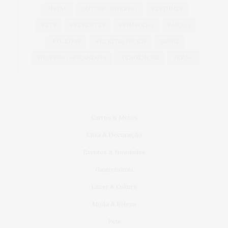
NATAL
OUTONO INVERNO
PERFUMES
PETS
PRESENTES
PRIMAVERA
PÁSCOA
RECEITAS
RECEITAS FÁCEIS
SAÚDE
SHOPPING ARICANDUVA
TENDÊNCIAS
VERÃO
Carros & Motos
Casa & Decoração
Eventos & Novidades
Gastronomia
Lazer & Cultura
Moda & Beleza
Pets