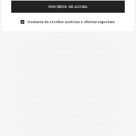
INSCREVA-SE AGORA
AUTOMÓVEIS
AUTO SHOPPING ARICANDUVA
BEM-ESTAR
CARNAVAL
CARROS
Gostaria de receber notícias e ofertas especiais.
CASA & DECORAÇÃO
COBASI
COBASI ARICANDUVA
COBASI SHOPPING ARICANDUVA
CONFORTO
CUIDADOS
CUIDADOS COM A PELE
DECORAÇÃO
DIA DAS CRIANÇAS
DIA DAS MÃES
DIA DOS PAIS
DICAS
DICAS DE DECORAÇÃO
DIVERSÃO
INFANTIL
INTERLAR ARICANDUVA
INVERNO
LANÇAMENTOS
MAKE
MAQUIAGEM
MODA
MODA FEMININA
MODA MASCULINA
MÓVEIS
NATAL
OUTONO INVERNO
PERFUMES
PETS
PRESENTES
PRIMAVERA
PÁSCOA
RECEITAS
RECEITAS FÁCEIS
SAÚDE