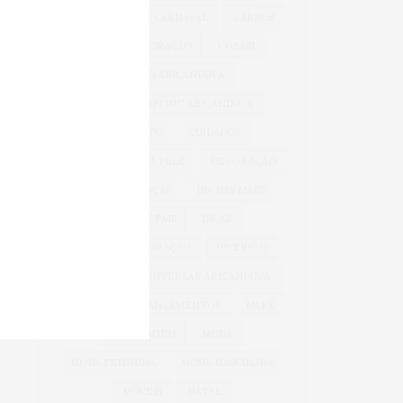
BEM-ESTAR
CARNAVAL
CARROS
CASA & DECORAÇÃO
COBASI
COBASI ARICANDUVA
COBASI SHOPPING ARICANDUVA
CONFORTO
CUIDADOS
CUIDADOS COM A PELE
DECORAÇÃO
DIA DAS CRIANÇAS
DIA DAS MÃES
DIA DOS PAIS
DICAS
DICAS DE DECORAÇÃO
DIVERSÃO
INFANTIL
INTERLAR ARICANDUVA
INVERNO
LANÇAMENTOS
MAKE
MAQUIAGEM
MODA
MODA FEMININA
MODA MASCULINA
MÓVEIS
NATAL