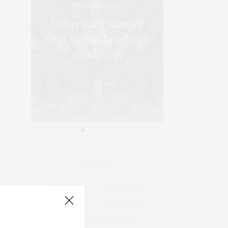
MODA & BELEZA
os:
5 dicas p
Dicas para manter
 em
da sa
suas unhas bonitas e
 é
crianças 
saudáveis
au
0
SHARES
0
TAG CLOUD
ACESSÓRIOS
ALIMENTAÇÃO
ARICANDUVA
AUTOMÓVEIS
AUTO SHOPPING ARICANDUVA