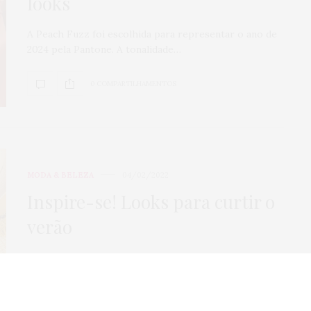
looks
Veículos seminov
A Peach Fuzz foi escolhida para representar o ano de
por que comprar
2024 pela Pantone. A tonalidade…
concessionária
mais seguro?
0 COMPARTILHAMENTOS
0
SHARES
MODA & BELEZA
04/02/2022
Inspire-se! Looks para curtir o
verão
O verão já está bombando com os típicos dias de muito
sol e uma bela…
0 COMPARTILHAMENTOS