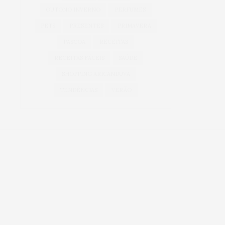
OUTONO INVERNO
PERFUMES
PETS
PRESENTES
PRIMAVERA
PÁSCOA
RECEITAS
RECEITAS FÁCEIS
SAÚDE
SHOPPING ARICANDUVA
TENDÊNCIAS
VERÃO