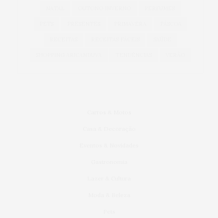
NATAL
OUTONO INVERNO
PERFUMES
PETS
PRESENTES
PRIMAVERA
PÁSCOA
RECEITAS
RECEITAS FÁCEIS
SAÚDE
SHOPPING ARICANDUVA
TENDÊNCIAS
VERÃO
Carros & Motos
Casa & Decoração
Eventos & Novidades
Gastronomia
Lazer & Cultura
Moda & Beleza
Pets