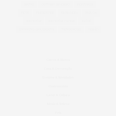
NATAL
OUTONO INVERNO
PERFUMES
PETS
PRESENTES
PRIMAVERA
PÁSCOA
RECEITAS
RECEITAS FÁCEIS
SAÚDE
SHOPPING ARICANDUVA
TENDÊNCIAS
VERÃO
Carros & Motos
Casa & Decoração
Eventos & Novidades
Gastronomia
Lazer & Cultura
Moda & Beleza
Pets