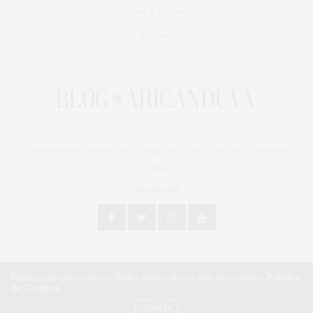
Saúde & Esporte
Turismo
As melhores dicas para você, sua casa e seu carro você encontra
aqui.
SIGA NOS EM
Nosso site usa cookies. Saiba mais sobre o uso de cookies:
Política
de Cookies
Centro Comercial Aricanduva - Todos os direitos reservados.
Desenvolvido por
RaeMP
ACEITAR