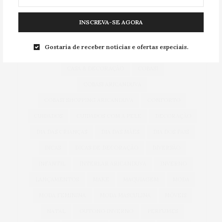
ACESSÓRIOS
ALIMENTAÇÃO
ARICANDUVA
INSCREVA-SE AGORA
AUTOMÓVEIS
AUTO SHOPPING ARICANDUVA
Gostaria de receber notícias e ofertas especiais.
BEM-ESTAR
CARNAVAL
CARROS
CASA & DECORAÇÃO
COBASI
COBASI ARICANDUVA
COBASI SHOPPING ARICANDUVA
CONFORTO
CUIDADOS
CUIDADOS COM A PELE
DECORAÇÃO
DIA DAS CRIANÇAS
DIA DAS MÃES
DIA DOS PAIS
DICAS
DICAS DE DECORAÇÃO
DIVERSÃO
INFANTIL
INTERLAR ARICANDUVA
INVERNO
LANÇAMENTOS
MAKE
MAQUIAGEM
MODA
MODA FEMININA
MODA MASCULINA
MÓVEIS
NATAL
OUTONO INVERNO
PERFUMES