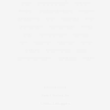
DICAS
DICAS DE DECORAÇÃO
DIVERSÃO
INFANTIL
INTERLAR ARICANDUVA
INVERNO
LANÇAMENTOS
MAKE
MAQUIAGEM
MODA
MODA FEMININA
MODA MASCULINA
MÓVEIS
NATAL
OUTONO INVERNO
PERFUMES
PETS
PRESENTES
PRIMAVERA
PÁSCOA
RECEITAS
RECEITAS FÁCEIS
SAÚDE
SHOPPING ARICANDUVA
TENDÊNCIAS
VERÃO
Carros & Motos
Casa & Decoração
Eventos & Novidades