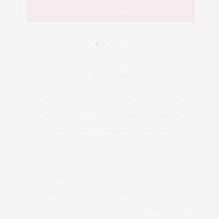
0
SHARES
TAG CLOUD
ACESSÓRIOS
ALIMENTAÇÃO
ARICANDUVA
AUTOMÓVEIS
AUTO SHOPPING ARICANDUVA
BEM-ESTAR
CARNAVAL
CARROS
CASA & DECORAÇÃO
COBASI
COBASI ARICANDUVA
COBASI SHOPPING ARICANDUVA
CONFORTO
CUIDADOS
CUIDADOS COM A PELE
DECORAÇÃO
DIA DAS CRIANÇAS
DIA DAS MÃES
DIA DOS PAIS