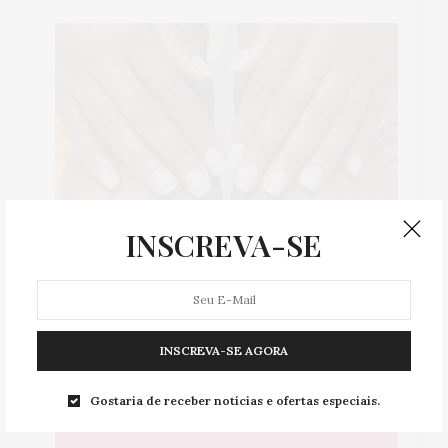
INSCREVA-SE
MODA & BELEZA
INSCREVA-SE AGORA
que
Dicas para manter suas unhas
5
Gostaria de receber notícias e ofertas especiais.
a é
bonitas e saudáveis
da