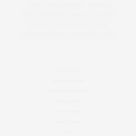
NATAL
OUTONO INVERNO
PERFUMES
PETS
PRESENTES
PRIMAVERA
PÁSCOA
RECEITAS
RECEITAS FÁCEIS
SAÚDE
SHOPPING ARICANDUVA
TENDÊNCIAS
VERÃO
Carros & Motos
Casa & Decoração
Eventos & Novidades
Gastronomia
Lazer & Cultura
Moda & Beleza
Pets