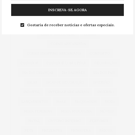
ACESSÓRIOS
ALIMENTAÇÃO
ARICANDUVA
INSCREVA-SE AGORA
AUTOMÓVEIS
AUTO SHOPPING ARICANDUVA
BEM-ESTAR
CARNAVAL
CARROS
Gostaria de receber notícias e ofertas especiais.
CASA & DECORAÇÃO
COBASI
COBASI ARICANDUVA
COBASI SHOPPING ARICANDUVA
CONFORTO
CUIDADOS
CUIDADOS COM A PELE
DECORAÇÃO
DIA DAS CRIANÇAS
DIA DAS MÃES
DIA DOS PAIS
DICAS
DICAS DE DECORAÇÃO
DIVERSÃO
INFANTIL
INTERLAR ARICANDUVA
INVERNO
LANÇAMENTOS
MAKE
MAQUIAGEM
MODA
MODA FEMININA
MODA MASCULINA
MÓVEIS
NATAL
OUTONO INVERNO
PERFUMES
PETS
PRESENTES
PRIMAVERA
PÁSCOA