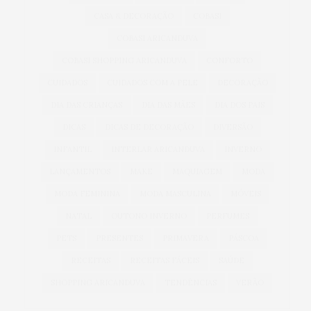
CASA & DECORAÇÃO
COBASI
COBASI ARICANDUVA
COBASI SHOPPING ARICANDUVA
CONFORTO
CUIDADOS
CUIDADOS COM A PELE
DECORAÇÃO
DIA DAS CRIANÇAS
DIA DAS MÃES
DIA DOS PAIS
DICAS
DICAS DE DECORAÇÃO
DIVERSÃO
INFANTIL
INTERLAR ARICANDUVA
INVERNO
LANÇAMENTOS
MAKE
MAQUIAGEM
MODA
MODA FEMININA
MODA MASCULINA
MÓVEIS
NATAL
OUTONO INVERNO
PERFUMES
PETS
PRESENTES
PRIMAVERA
PÁSCOA
RECEITAS
RECEITAS FÁCEIS
SAÚDE
SHOPPING ARICANDUVA
TENDÊNCIAS
VERÃO