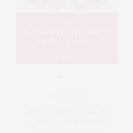
MODA & BELEZA
que
Dicas para manter suas unhas
5
a é
bonitas e saudáveis
da
0
SHARES
TAG CLOUD
ACESSÓRIOS
ALIMENTAÇÃO
ARICANDUVA
AUTOMÓVEIS
AUTO SHOPPING ARICANDUVA
BEM-ESTAR
CARNAVAL
CARROS