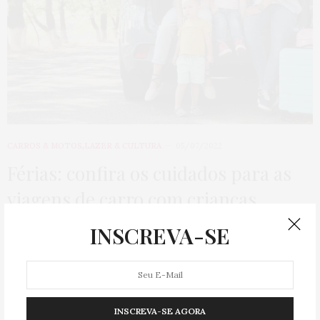
CARROS & MOTOS
,
LAZER & CULTURA
05/07/2022
Férias: confira os cuidados para as
viagens de carro com crianças
INSCREVA-SE
As férias escolares chegaram e nada melhor do que aproveitar
cada instante para se divertir…
0 COMPARTILHAMENTOS
INSCREVA-SE AGORA