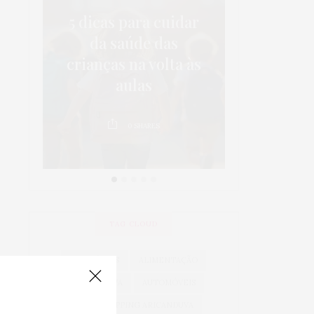
em
5 dicas para cuidar
Pintura 
tos
da saúde das
como esco
o
crianças na volta às
ideal p
aulas
cô
0
SHARES
0
TAG CLOUD
ACESSÓRIOS
ALIMENTAÇÃO
ARICANDUVA
AUTOMÓVEIS
AUTO SHOPPING ARICANDUVA