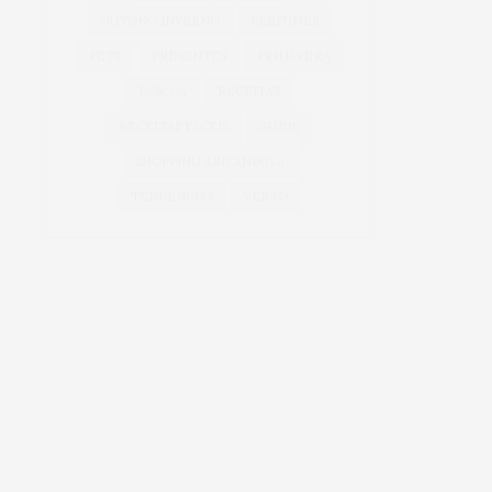
OUTONO INVERNO
PERFUMES
PETS
PRESENTES
PRIMAVERA
PÁSCOA
RECEITAS
RECEITAS FÁCEIS
SAÚDE
SHOPPING ARICANDUVA
TENDÊNCIAS
VERÃO