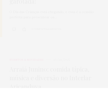
garotada!
Dia dos Pais: t
O Dia das Crianças está chegando, e essa é a ocasião
um carro e 2 mo
perfeita para presentear os…
te esperando n
Aricanduva
0 COMPARTILHAMENTOS
0
SHARES
EVENTOS & NOVIDADES
03/06/2025
Arraiá Junino: comida típica,
música e diversão no Interlar
Aricanduva
Pode preparar a camisa xadrez e o chapéu de palha:
vem aí o Arraiá Aricanduva!…