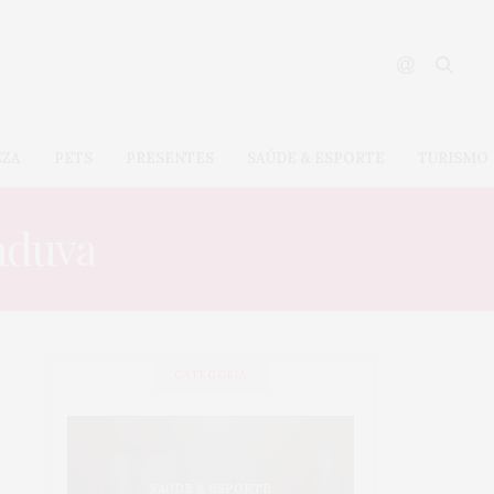
EZA
PETS
PRESENTES
SAÚDE & ESPORTE
TURISMO
anduva
CATEGORIA
S
SAÚDE & ESPORTE
CASA & 