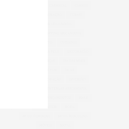
BEM-ESTAR
CARNAVAL
CARROS
CASA & DECORAÇÃO
COBASI
COBASI ARICANDUVA
COBASI SHOPPING ARICANDUVA
CONFORTO
CUIDADOS
CUIDADOS COM A PELE
DECORAÇÃO
DIA DAS CRIANÇAS
DIA DAS MÃES
DIA DOS PAIS
DICAS
DICAS DE DECORAÇÃO
DIVERSÃO
INFANTIL
INTERLAR ARICANDUVA
INVERNO
LANÇAMENTOS
MAKE
MAQUIAGEM
MODA
MODA FEMININA
MODA MASCULINA
MÓVEIS
NATAL