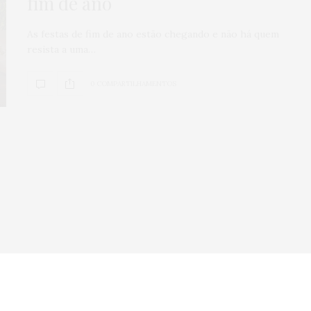
fim de ano
Veículos seminov
As festas de fim de ano estão chegando e não há quem
por que comprar
resista a uma…
concessionária
mais seguro?
0 COMPARTILHAMENTOS
0
SHARES