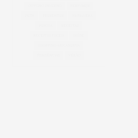
OUTONO INVERNO
PERFUMES
PETS
PRESENTES
PRIMAVERA
PÁSCOA
RECEITAS
RECEITAS FÁCEIS
SAÚDE
SHOPPING ARICANDUVA
TENDÊNCIAS
VERÃO