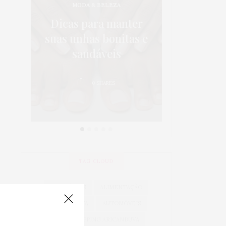
MODA & BELEZA
os:
5 dicas p
Dicas para manter
 em
da sa
suas unhas bonitas e
 é
crianças 
saudáveis
au
0
SHARES
0
TAG CLOUD
ACESSÓRIOS
ALIMENTAÇÃO
ARICANDUVA
AUTOMÓVEIS
AUTO SHOPPING ARICANDUVA