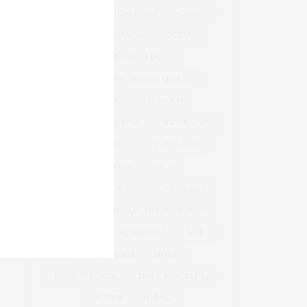
BEM-ESTAR
CARNAVAL
CARROS
CASA & DECORAÇÃO
COBASI
COBASI ARICANDUVA
COBASI SHOPPING ARICANDUVA
CONFORTO
CUIDADOS
CUIDADOS COM A PELE
DECORAÇÃO
DIA DAS CRIANÇAS
DIA DAS MÃES
DIA DOS PAIS
DICAS
DICAS DE DECORAÇÃO
DIVERSÃO
INFANTIL
INTERLAR ARICANDUVA
INVERNO
LANÇAMENTOS
MAKE
MAQUIAGEM
MODA
MODA FEMININA
MODA MASCULINA
MÓVEIS
NATAL