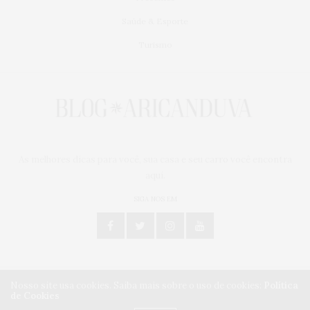
Saúde & Esporte
Turismo
As melhores dicas para você, sua casa e seu carro você encontra
aqui.
SIGA NOS EM
Nosso site usa cookies. Saiba mais sobre o uso de cookies:
Política
de Cookies
Centro Comercial Aricanduva - Todos os direitos reservados.
Desenvolvido por
RaeMP