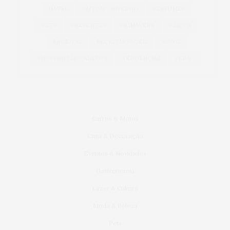
NATAL
OUTONO INVERNO
PERFUMES
PETS
PRESENTES
PRIMAVERA
PÁSCOA
RECEITAS
RECEITAS FÁCEIS
SAÚDE
SHOPPING ARICANDUVA
TENDÊNCIAS
VERÃO
Carros & Motos
Casa & Decoração
Eventos & Novidades
Gastronomia
Lazer & Cultura
Moda & Beleza
Pets