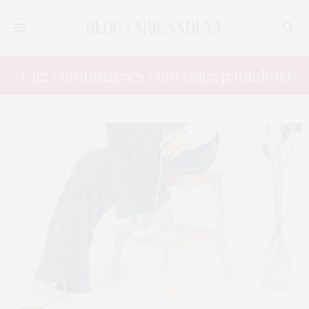
Tag: combinações com calça pantalona