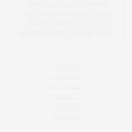
NATAL
OUTONO INVERNO
PERFUMES
PETS
PRESENTES
PRIMAVERA
PÁSCOA
RECEITAS
RECEITAS FÁCEIS
SAÚDE
SHOPPING ARICANDUVA
TENDÊNCIAS
VERÃO
Carros & Motos
Casa & Decoração
Eventos & Novidades
Gastronomia
Lazer & Cultura
Moda & Beleza
Pets