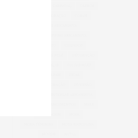
BEM-ESTAR
CARNAVAL
CARROS
CASA & DECORAÇÃO
COBASI
COBASI ARICANDUVA
COBASI SHOPPING ARICANDUVA
CONFORTO
CUIDADOS
CUIDADOS COM A PELE
DECORAÇÃO
DIA DAS CRIANÇAS
DIA DAS MÃES
DIA DOS PAIS
DICAS
DICAS DE DECORAÇÃO
DIVERSÃO
INFANTIL
INTERLAR ARICANDUVA
INVERNO
LANÇAMENTOS
MAKE
MAQUIAGEM
MODA
MODA FEMININA
MODA MASCULINA
MÓVEIS
NATAL