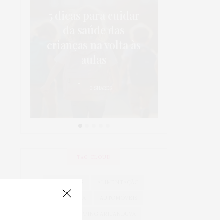
em
5 dicas para cuidar
Pintura 
tos
da saúde das
como esco
o
crianças na volta às
ideal p
aulas
cô
0
SHARES
0
TAG CLOUD
ACESSÓRIOS
ALIMENTAÇÃO
ARICANDUVA
AUTOMÓVEIS
AUTO SHOPPING ARICANDUVA