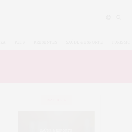
EZA
PETS
PRESENTES
SAÚDE & ESPORTE
TURISMO
CATEGORIA
S
SAÚDE & ESPORTE
CASA & 