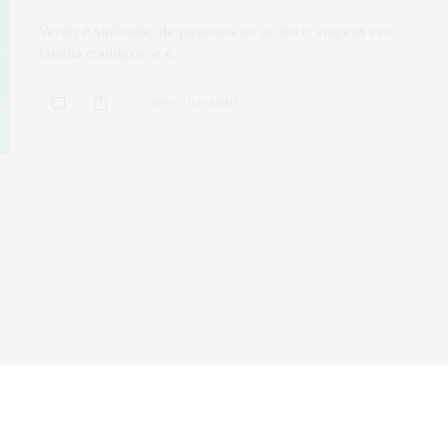
Dia dos Pais: t
Verão é sinônimo de passeios ao ar livre, viagens em
família e amigos, e é…
um carro e 2 mo
te esperando n
0 COMPARTILHAMENTOS
Aricanduva
0
SHARES