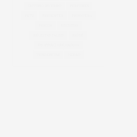
OUTONO INVERNO
PERFUMES
PETS
PRESENTES
PRIMAVERA
PÁSCOA
RECEITAS
RECEITAS FÁCEIS
SAÚDE
SHOPPING ARICANDUVA
TENDÊNCIAS
VERÃO