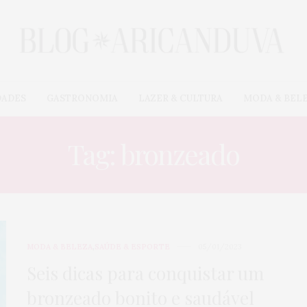
DADES
GASTRONOMIA
LAZER & CULTURA
MODA & BEL
Tag: bronzeado
MODA & BELEZA
,
SAÚDE & ESPORTE
05/01/2023
Seis dicas para conquistar um
bronzeado bonito e saudável
EVENTOS & NOVIDADE