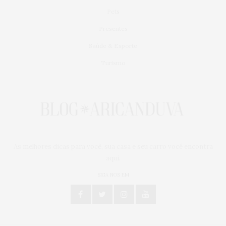
Pets
Presentes
Saúde & Esporte
Turismo
As melhores dicas para você, sua casa e seu carro você encontra
aqui.
SIGA NOS EM