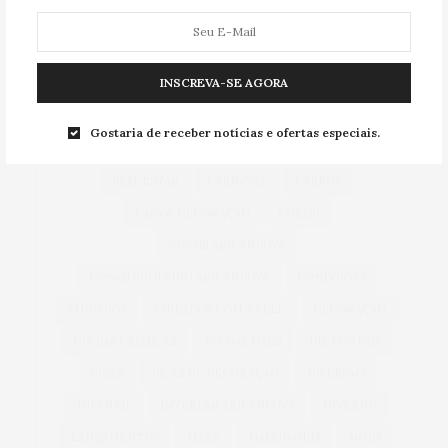
TAG CLOUD
INSCREVA-SE AGORA
ACESSÓRIOS
ALIMENTAÇÃO
ARICANDUVA
Gostaria de receber notícias e ofertas especiais.
AUTOMÓVEIS
AUTO SHOPPING ARICANDUVA
BEM-ESTAR
CARNAVAL
CARROS
CASA & DECORAÇÃO
COBASI
COBASI ARICANDUVA
COBASI SHOPPING ARICANDUVA
CONFORTO
CUIDADOS
CUIDADOS COM A PELE
DECORAÇÃO
DIA DAS CRIANÇAS
DIA DAS MÃES
DIA DOS PAIS
DICAS
DICAS DE DECORAÇÃO
DIVERSÃO
INFANTIL
INTERLAR ARICANDUVA
INVERNO
LANÇAMENTOS
MAKE
MAQUIAGEM
MODA