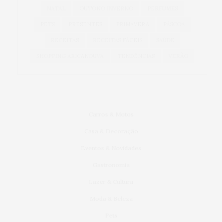
NATAL
OUTONO INVERNO
PERFUMES
PETS
PRESENTES
PRIMAVERA
PÁSCOA
RECEITAS
RECEITAS FÁCEIS
SAÚDE
SHOPPING ARICANDUVA
TENDÊNCIAS
VERÃO
Carros & Motos
Casa & Decoração
Eventos & Novidades
Gastronomia
Lazer & Cultura
Moda & Beleza
Pets