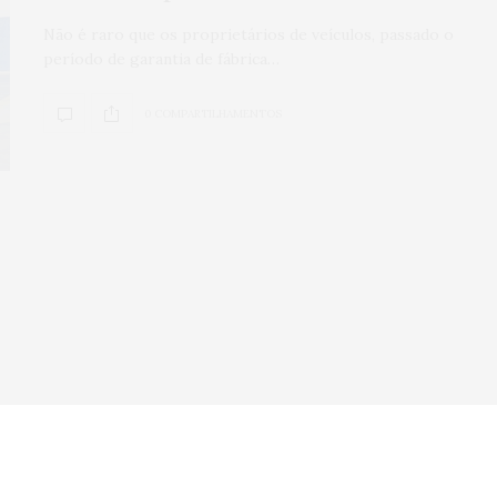
Veículos seminov
Não é raro que os proprietários de veículos, passado o
período de garantia de fábrica…
por que comprar
concessionária
0 COMPARTILHAMENTOS
mais seguro?
0
SHARES