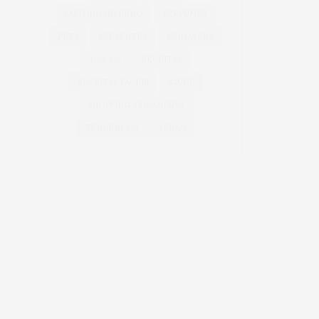
OUTONO INVERNO
PERFUMES
PETS
PRESENTES
PRIMAVERA
PÁSCOA
RECEITAS
RECEITAS FÁCEIS
SAÚDE
SHOPPING ARICANDUVA
TENDÊNCIAS
VERÃO