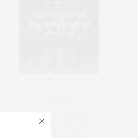
MODA & BELEZA
os:
5 dicas p
Dicas para manter
 em
da sa
suas unhas bonitas e
 é
crianças 
saudáveis
au
0
SHARES
0
TAG CLOUD
ACESSÓRIOS
ALIMENTAÇÃO
ARICANDUVA
AUTOMÓVEIS
AUTO SHOPPING ARICANDUVA