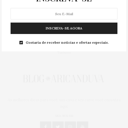
Lazer & Cultura
Moda & Beleza
Pets
INSCREVA-SE AGORA
Presentes
Gostaria de receber notícias e ofertas especiais.
Saúde & Esporte
Turismo
As melhores dicas para você, sua casa e seu carro você encontra
aqui.
SIGA NOS EM